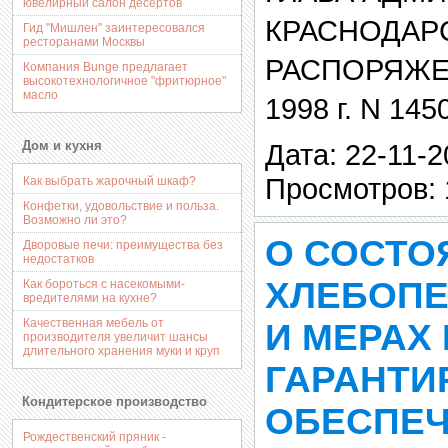
ювелирный салон десертов
КРАСНОДАР
Гид "Мишлен" заинтересовался
ресторанами Москвы
РАСПОРЯЖЕН
Компания Bunge предлагает
высокотехнологичное "фритюрное"
масло
1998 г. N 145
Дом и кухня
Дата: 22-11-2
Просмотров: 
Как выбрать жарочный шкаф?
Конфетки, удовольствие и польза.
Возможно ли это?
О СОСТО
Дворовые печи: преимущества без
недостатков
ХЛЕБОПЕ
Как бороться с насекомыми-
вредителями на кухне?
Качественная мебель от
И МЕРАХ
производителя увеличит шансы
длительного хранения муки и круп
ГАРАНТИ
Кондитерское производство
ОБЕСПЕ
Рождественский пряник -