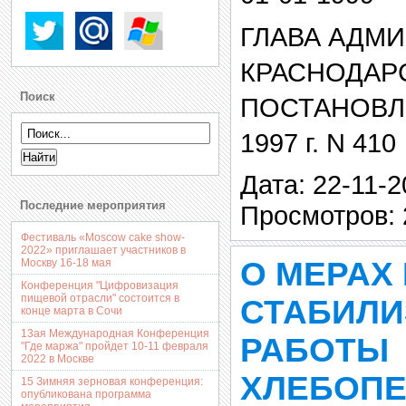
ГЛАВА АДМ
КРАСНОДАР
Поиск
ПОСТАНОВЛЕ
1997 г. N 410
Дата: 22-11-2
Последние мероприятия
Просмотров: 
Фестиваль «Moscow cake show-
2022» приглашает участников в
О МЕРАХ
Москву 16-18 мая
Конференция "Цифровизация
пищевой отрасли" состоится в
СТАБИЛИ
конце марта в Сочи
13ая Международная Конференция
РАБОТЫ
"Где маржа" пройдет 10-11 февраля
2022 в Москве
ХЛЕБОП
15 Зимняя зерновая конференция:
опубликована программа