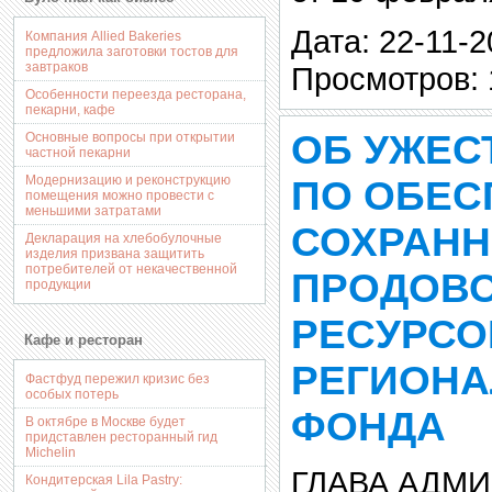
Дата: 22-11-2
Компания Allied Bakeries
предложила заготовки тостов для
завтраков
Просмотров: 
Особенности переезда ресторана,
пекарни, кафе
ОБ УЖЕС
Основные вопросы при открытии
частной пекарни
Модернизацию и реконструкцию
ПО ОБЕ
помещения можно провести с
меньшими затратами
СОХРАНН
Декларация на хлебобулочные
изделия призвана защитить
потребителей от некачественной
ПРОДОВ
продукции
РЕСУРСО
Кафе и ресторан
РЕГИОН
Фастфуд пережил кризис без
особых потерь
ФОНДА
В октябре в Москве будет
придставлен ресторанный гид
Michelin
ГЛАВА АДМ
Кондитерская Lila Pastry: