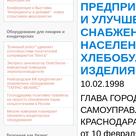
мероприятия
ПРЕДПРИ
Конференция и Выставка
"Ингредиенты и добавки" - новое
И УЛУЧ
отраслевое мероприятие
СНАБЖЕ
Оборудование для пекарен и
кондитерских
НАСЕЛЕН
"Блинный робот" удивляет
способностями посетителей
ХЛЕБОБ
супермаркетов "Лента"
Экспресс-анализатор GrainSense -
ИЗДЕЛИ
компактный помощник
зернопроизводителя
Новгородская КФ предпочитает
10.02.1998
упаковочное оборудование
"ТАУРАС-ФЕНИКС"
ГЛАВА ГОРО
Господдержка позитивно повлияла
на скорость обновления парка
сельхозтехники в России
САМОУПРАВ
Многие компании планируют
обновлять кондитерское
КРАСНОДАР
оборудование
от 10 февраля
Булочная как бизнес