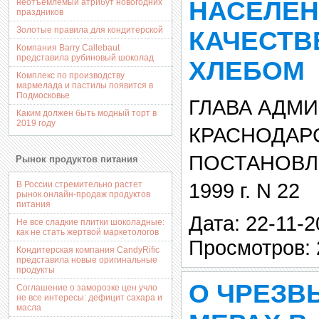
НАСЕЛЕ
неотъемлемый атрибут новогодних
праздников
Золотые правила для кондитерской
КАЧЕСТ
Компания Barry Callebaut
представила рубиновый шоколад
ХЛЕБОМ
Комплекс по производству
мармелада и пастилы появится в
Подмосковье
ГЛАВА АДМ
Каким должен быть модный торт в
2019 году
КРАСНОДАР
ПОСТАНОВЛЕ
Рынок продуктов питания
1999 г. N 22
В России стремительно растет
рынок онлайн-продаж продуктов
питания
Дата: 22-11-2
Не все сладкие плитки шоколадные:
как не стать жертвой маркетологов
Просмотров: 
Кондитерская компания CandyRific
представила новые оригинальные
продукты
О ЧРЕЗ
Соглашение о заморозке цен учло
не все интересы: дефицит сахара и
масла