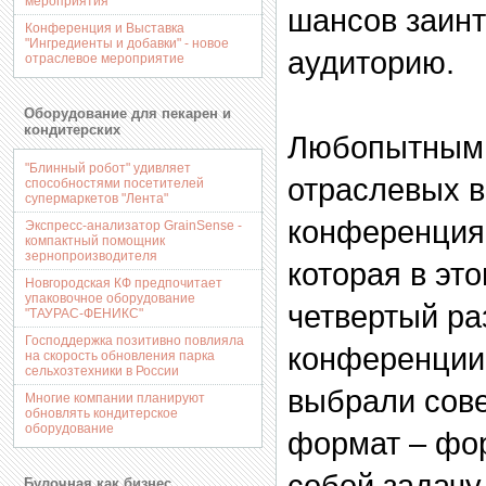
мероприятия
шансов заин
Конференция и Выставка
"Ингредиенты и добавки" - новое
аудиторию.
отраслевое мероприятие
Оборудование для пекарен и
кондитерских
Любопытным 
"Блинный робот" удивляет
отраслевых в
способностями посетителей
супермаркетов "Лента"
конференция
Экспресс-анализатор GrainSense -
компактный помощник
зернопроизводителя
которая в эт
Новгородская КФ предпочитает
упаковочное оборудование
четвертый ра
"ТАУРАС-ФЕНИКС"
Господдержка позитивно повлияла
конференции
на скорость обновления парка
сельхозтехники в России
выбрали сов
Многие компании планируют
обновлять кондитерское
оборудование
формат – фор
собой задачу
Булочная как бизнес