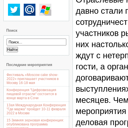
давно стали
сотрудничест
Поиск
участников р
них настольк
ждут с нетер
гости, а орга
Последние мероприятия
Фестиваль «Moscow cake show-
договаривают
2022» приглашает участников в
Москву 16-18 мая
выступлениях
Конференция "Цифровизация
пищевой отрасли" состоится в
месяцев. Че
конце марта в Сочи
13ая Международная Конференция
мероприятия
"Где маржа" пройдет 10-11 февраля
2022 в Москве
деловая про
15 Зимняя зерновая конференция:
опубликована программа