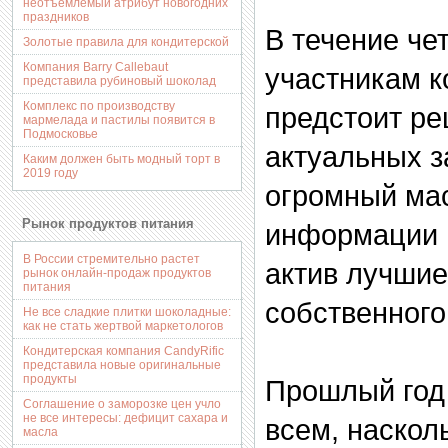
неотъемлемый атрибут новогодних
праздников
В течение че
Золотые правила для кондитерской
Компания Barry Callebaut
участникам 
представила рубиновый шоколад
Комплекс по производству
предстоит р
мармелада и пастилы появится в
Подмосковье
актуальных з
Каким должен быть модный торт в
2019 году
огромный ма
Рынок продуктов питания
информации и
В России стремительно растет
актив лучшие
рынок онлайн-продаж продуктов
питания
собственного
Не все сладкие плитки шоколадные:
как не стать жертвой маркетологов
Кондитерская компания CandyRific
представила новые оригинальные
продукты
Прошлый год
Соглашение о заморозке цен учло
не все интересы: дефицит сахара и
всем, наско
масла