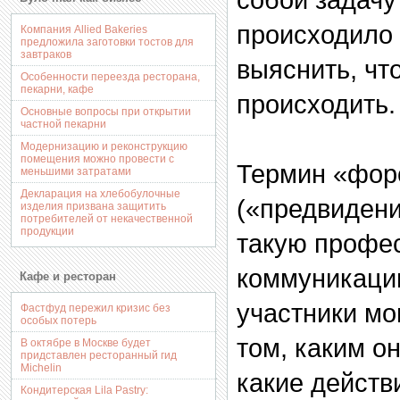
происходило 
Компания Allied Bakeries
предложила заготовки тостов для
завтраков
выяснить, чт
Особенности переезда ресторана,
пекарни, кафе
происходить.
Основные вопросы при открытии
частной пекарни
Модернизацию и реконструкцию
помещения можно провести с
Термин «фор
меньшими затратами
Декларация на хлебобулочные
(«предвидени
изделия призвана защитить
потребителей от некачественной
продукции
такую профе
коммуникацию
Кафе и ресторан
участники мо
Фастфуд пережил кризис без
особых потерь
том, каким о
В октябре в Москве будет
придставлен ресторанный гид
Michelin
какие действ
Кондитерская Lila Pastry: