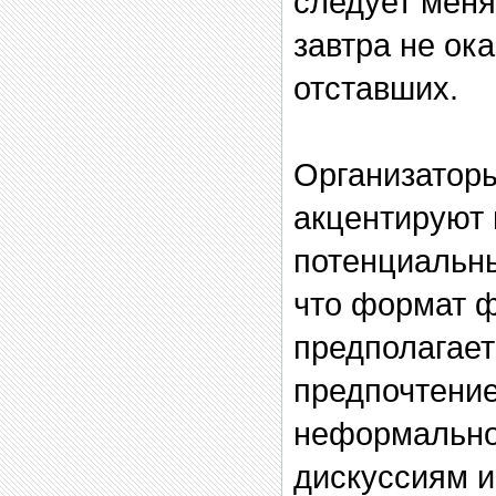
следует меня
завтра не ок
отставших.
Организатор
акцентируют
потенциальны
что формат 
предполагает
предпочтение
неформально
дискуссиям и