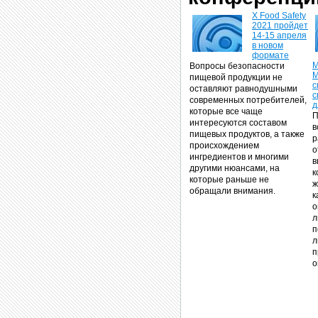
Х Food Safety
2021 пройдет
14-15 апреля
в новом
формате
M
Вопросы безопасности
M
пищевой продукции не
с
оставляют равнодушными
с
современных потребителей,
д
которые все чаще
П
интересуются составом
в
пищевых продуктов, а также
р
происхождением
о
ингредиентов и многими
в
другими нюансами, на
к
которые раньше не
ж
обращали внимания.
к
о
л
п
л
п
о