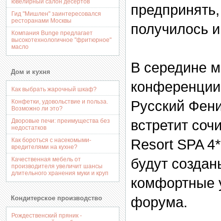
ювелирный салон десертов
предпринять,
Гид "Мишлен" заинтересовался
ресторанами Москвы
получилось и
Компания Bunge предлагает
высокотехнологичное "фритюрное"
масло
В середине м
Дом и кухня
конференции
Как выбрать жарочный шкаф?
Русский Фени
Конфетки, удовольствие и польза.
Возможно ли это?
встретит сочи
Дворовые печи: преимущества без
недостатков
Resort SPA 4*
Как бороться с насекомыми-
вредителями на кухне?
будут созда
Качественная мебель от
производителя увеличит шансы
длительного хранения муки и круп
комфортные у
форума.
Кондитерское производство
Рождественский пряник -